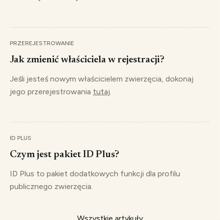
Projekty rządowe
Od tego roku regularnie konsultujemy projekty
znakowania i rejestracji zwierząt.
PRZEREJESTROWANIE
Jak zmienić właściciela w rejestracji?
2021
Jeśli jesteś nowym właścicielem zwierzęcia, dokonaj
Sprawy międzynarodowe
jego przerejestrowania
tutaj
.
Przedstawiciel naszej bazy zostaje wybrany do zarządu
organizacji EUROPETNET.
ID PLUS
2024
Czym jest pakiet ID Plus?
Europejska legislacja
ID Plus to pakiet dodatkowych funkcji dla profilu
Zarząd EUROPETNET pracuje z Komisją Europejską nad
publicznego zwierzęcia.
projektem regulacji w UE.
Wszystkie artykuły
2026