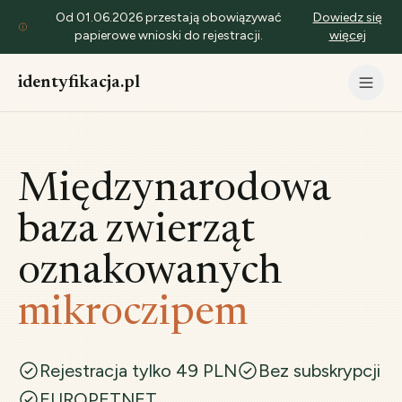
Od 01.06.2026 przestają obowiązywać
Dowiedz się
papierowe wnioski do rejestracji.
więcej
identyfikacja.pl
Międzynarodowa
baza zwierząt
oznakowanych
mikroczipem
Rejestracja tylko 49 PLN
Bez subskrypcji
EUROPETNET