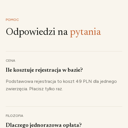
Sprawy międzynarodowe
Przedstawiciel naszej bazy zostaje wybrany do zarządu
POMOC
organizacji EUROPETNET.
Odpowiedzi na
pytania
2024
Europejska legislacja
Zarząd EUROPETNET pracuje z Komisją Europejską nad
CENA
projektem regulacji w UE.
Ile kosztuje rejestracja w bazie?
Podstawowa rejestracja to koszt 49 PLN dla jednego
2026
zwierzęcia. Płacisz tylko raz.
Projekt KROPiK
Dalsze konsultacje w ramach rządowego projektu zmian
na poziomie krajowym.
FILOZOFIA
Dlaczego jednorazowa opłata?
1997