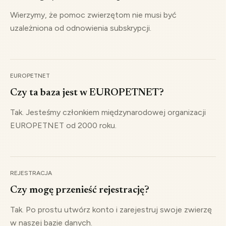
Spotkanie w Brukseli
Wierzymy, że pomoc zwierzętom nie musi być
uzależniona od odnowienia subskrypcji.
Nasi przedstawiciele spotykają się z innymi bazami, aby
zawiązać porozumienie.
2000
EUROPETNET
IDENTYFIKACJA.PL i EUROPETNET
Czy ta baza jest w EUROPETNET?
EUROPETNET oficjalnie utworzony, a nasza baza
Tak. Jesteśmy członkiem międzynarodowej organizacji
oferuje usługi także on-line.
EUROPETNET od 2000 roku.
2012
Mikroczipy i baza danych
REJESTRACJA
Popularyzacja identyfikacji zwierząt dzięki współpracy z
Czy mogę przenieść rejestrację?
lecznicami, urzędami, etc.
Tak. Po prostu utwórz konto i zarejestruj swoje zwierzę
w naszej bazie danych.
2013