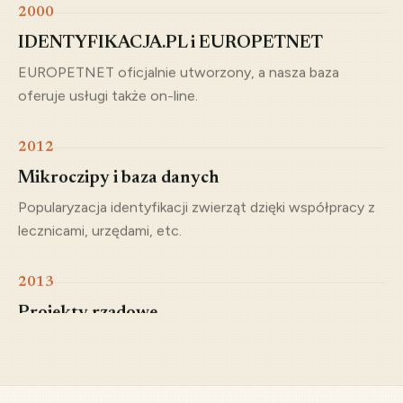
IDENTYFIKACJA.PL i EUROPETNET
EUROPETNET oficjalnie utworzony, a nasza baza
oferuje usługi także on-line.
2012
Mikroczipy i baza danych
Popularyzacja identyfikacji zwierząt dzięki współpracy z
lecznicami, urzędami, etc.
2013
Projekty rządowe
Od tego roku regularnie konsultujemy projekty
znakowania i rejestracji zwierząt.
2021