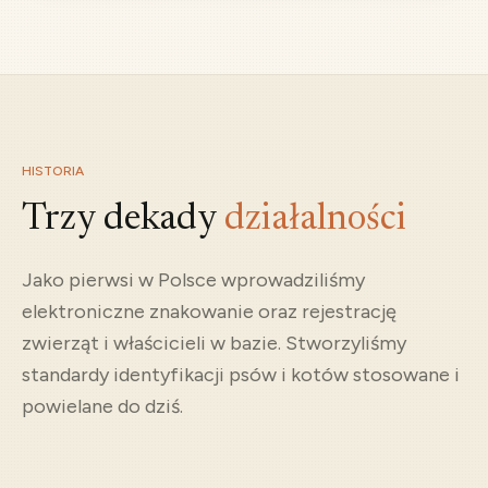
HISTORIA
Trzy dekady
działalności
Jako pierwsi w Polsce wprowadziliśmy
elektroniczne znakowanie oraz rejestrację
1997
zwierząt i właścicieli w bazie. Stworzyliśmy
Spotkanie w Brukseli
standardy identyfikacji psów i kotów stosowane i
Nasi przedstawiciele spotykają się z innymi bazami, aby
powielane do dziś.
zawiązać porozumienie.
2000