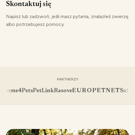
Skontaktuj się
Napisz lub zadzwoń, jeśli masz pytania, znalazłeś zwierzę
albo potrzebujesz pomocy.
PARTNERZY
me4Pets
PetLink
Rasove
EUROPETNET
Safedog.e