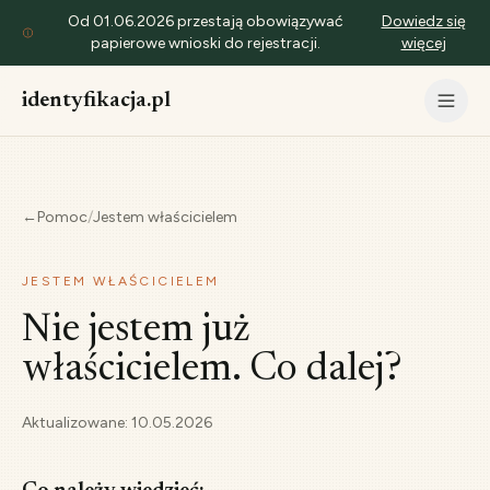
Od 01.06.2026 przestają obowiązywać
Dowiedz się
papierowe wnioski do rejestracji.
więcej
identyfikacja.pl
←
Pomoc
/
Jestem właścicielem
JESTEM WŁAŚCICIELEM
Nie jestem już
właścicielem. Co dalej?
Aktualizowane:
10.05.2026