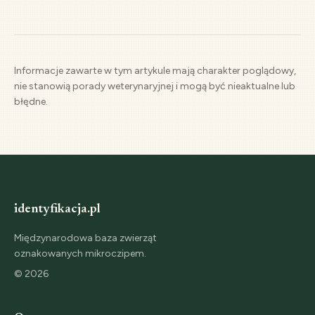
Informacje zawarte w tym artykule mają charakter poglądowy,
nie stanowią porady weterynaryjnej i mogą być nieaktualne lub
błędne.
identyfikacja.pl
Międzynarodowa baza zwierząt
oznakowanych mikroczipem.
©
2026