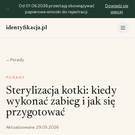
Od 01.06.2026 przestają obowiązywać
Dowiedz się
papierowe wnioski do rejestracji.
więcej
identyfikacja.pl
←
Porady
PORADY
Sterylizacja kotki: kiedy
wykonać zabieg i jak się
przygotować
Aktualizowane:
29.05.2026